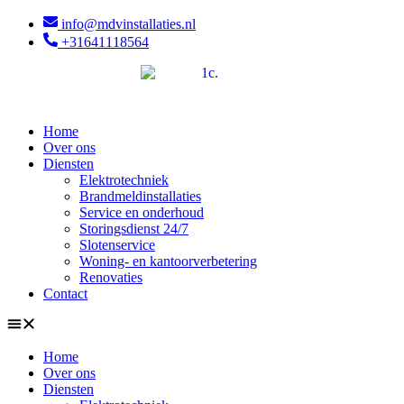
info@mdvinstallaties.nl
+31641118564
Home
Over ons
Diensten
Elektrotechniek
Brandmeldinstallaties
Service en onderhoud
Storingsdienst 24/7
Slotenservice
Woning- en kantoorverbetering
Renovaties
Contact
Home
Over ons
Diensten